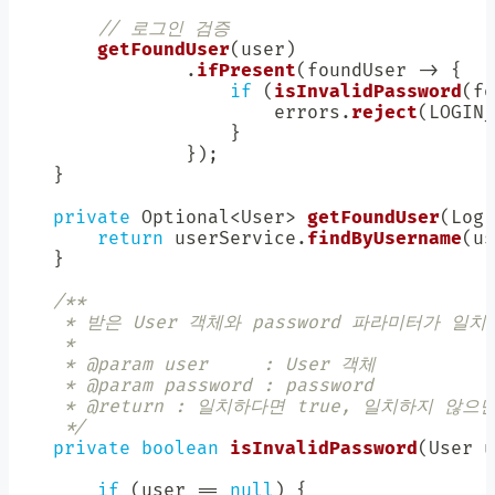
// 로그인 검증
getFoundUser
(
user
)
.
ifPresent
(
foundUser 
->
{
if
(
isInvalidPassword
(
fo
                        errors
.
reject
(
LOGIN_
}
}
)
;
}
private
Optional
<
User
>
getFoundUser
(
Logi
return
 userService
.
findByUsername
(
us
}
/**

     * 받은 User 객체와 password 파라미터가 
     *

     * @param user     : User 객체

     * @param password : password

     * @return : 일치하다면 true, 일치하지 않으면 
     */
private
boolean
isInvalidPassword
(
User
 u
if
(
user 
==
null
)
{