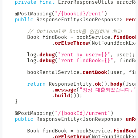
private
final
ErrorResponseUtils
 errorRe
@PostMapping
(
"/{bookId}/rent"
)
public
ResponseEntity
<
JsonResponse
>
rent
// Optional로 Book을 안전하게 처리
Book
 findBook 
=
 bookService
.
findBook
.
orElseThrow
(
NotFoundBookExc
        log
.
debug
(
"rent by user={}"
,
 user
)
;
        log
.
debug
(
"rent findBook={}"
,
 findBo
        bookRentalService
.
rentBook
(
user
,
 fin
return
ResponseEntity
.
ok
(
)
.
body
(
Json
.
message
(
"정상 대출되었습니다."
.
build
(
)
)
;
}
@PostMapping
(
"/{bookId}/unrent"
)
public
ResponseEntity
<
JsonResponse
>
unRe
Book
 findBook 
=
 bookService
.
findBook
.
orElseThrow
(
NotFoundBookExc