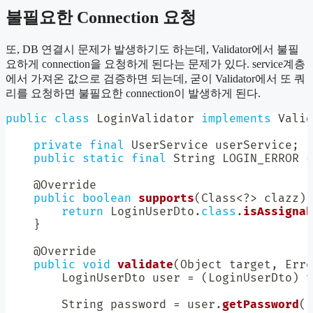
불필요한 Connection 요청
또, DB 연결시 문제가 발생하기도 하는데, Validator에서 불필
요하게 connection을 요청하게 된다는 문제가 있다. service계층
에서 가져온 값으로 검증하면 되는데, 굳이 Validator에서 또 쿼
리를 요청하면 불필요한 connection이 발생하게 된다.
public
class
LoginValidator
implements
Valid
private
final
UserService
 userService
;
public
static
final
String
 LOGIN_ERROR 
=
@Override
public
boolean
supports
(
Class
<
?
>
 clazz
)
return
LoginUserDto
.
class
.
isAssignab
}
@Override
public
void
validate
(
Object
 target
,
Erro
LoginUserDto
 user 
=
(
LoginUserDto
)
 t
String
 password 
=
 user
.
getPassword
(
)