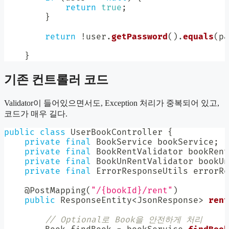
return
true
;
}
return
!
user
.
getPassword
(
)
.
equals
(
pa
}
기존 컨트롤러 코드
Validator이 들어있으면서도, Exception 처리가 중복되어 있고,
코드가 매우 길다.
public
class
UserBookController
{
private
final
BookService
 bookService
;
private
final
BookRentValidator
 bookRent
private
final
BookUnRentValidator
 bookUn
private
final
ErrorResponseUtils
 errorRe
@PostMapping
(
"/{bookId}/rent"
)
public
ResponseEntity
<
JsonResponse
>
rent
// Optional로 Book을 안전하게 처리