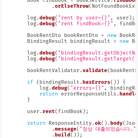
Book
 findBook 
=
 bookService
.
findBook
.
orElseThrow
(
NotFoundBookExc
        log
.
debug
(
"rent by user={}"
,
 user
)
;
        log
.
debug
(
"rent findBook={}"
,
 findBo
BookRentDto
 bookRentDto 
=
new
BookRe
BindingResult
 bindingResult 
=
new
Be
        log
.
debug
(
"bindingResult.getObjectNa
        log
.
debug
(
"bindingResult.getTarget()
        bookRentValidator
.
validate
(
bookRentD
if
(
bindingResult
.
hasErrors
(
)
)
{
            log
.
debug
(
"errors={}"
,
 bindingRe
return
 errorResponseUtils
.
handle
}
        user
.
rent
(
findBook
)
;
return
ResponseEntity
.
ok
(
)
.
body
(
Json
.
message
(
"정상 대출되었습니다."
.
build
(
)
)
;