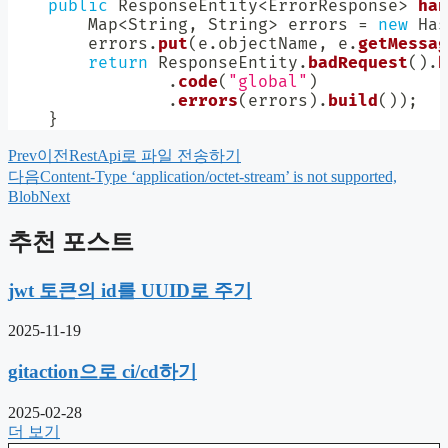
public
ResponseEntity
<
ErrorResponse
>
han
Map
<
String
,
String
>
 errors 
=
new
Has
        errors
.
put
(
e
.
objectName
,
 e
.
getMessag
return
ResponseEntity
.
badRequest
(
)
.
b
.
code
(
"global"
)
.
errors
(
errors
)
.
build
(
)
)
;
}
Prev
이전
RestApi로 파일 전송하기
다음
Content-Type ‘application/octet-stream’ is not supported,
Blob
Next
추천 포스트
jwt 토큰의 id를 UUID로 주기
2025-11-19
gitaction으로 ci/cd하기
2025-02-28
더 보기