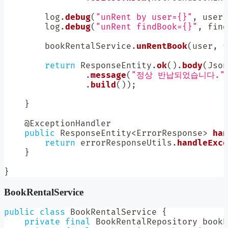
        log
.
debug
(
"unRent by user={}"
,
 user
)
        log
.
debug
(
"unRent findBook={}"
,
 find
        bookRentalService
.
unRentBook
(
user
,
 f
return
ResponseEntity
.
ok
(
)
.
body
(
Json
.
message
(
"정상 반납되었습니다."
.
build
(
)
)
;
}
@ExceptionHandler
public
ResponseEntity
<
ErrorResponse
>
han
return
 errorResponseUtils
.
handleExce
}
}
BookRentalService
public
class
BookRentalService
{
private
final
BookRentalRepository
 bookR