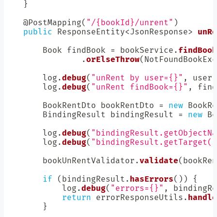
}
@PostMapping
(
"/{bookId}/unrent"
)
public
ResponseEntity
<
JsonResponse
>
unRe
Book
 findBook 
=
 bookService
.
findBook
.
orElseThrow
(
NotFoundBookExc
        log
.
debug
(
"unRent by user={}"
,
 user
)
        log
.
debug
(
"unRent findBook={}"
,
 find
BookRentDto
 bookRentDto 
=
new
BookRe
BindingResult
 bindingResult 
=
new
Be
        log
.
debug
(
"bindingResult.getObjectNa
        log
.
debug
(
"bindingResult.getTarget()
        bookUnRentValidator
.
validate
(
bookRen
if
(
bindingResult
.
hasErrors
(
)
)
{
            log
.
debug
(
"errors={}"
,
 bindingRe
return
 errorResponseUtils
.
handle
}