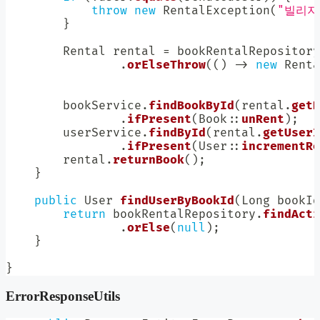
throw
new
RentalException
(
"빌리지
}
Rental
 rental 
=
 bookRentalRepository
.
orElseThrow
(
(
)
->
new
Renta
        bookService
.
findBookById
(
rental
.
getB
.
ifPresent
(
Book
::
unRent
)
;
        userService
.
findById
(
rental
.
getUserI
.
ifPresent
(
User
::
incrementRe
        rental
.
returnBook
(
)
;
}
public
User
findUserByBookId
(
Long
 bookId
return
 bookRentalRepository
.
findActi
.
orElse
(
null
)
;
}
}
ErrorResponseUtils