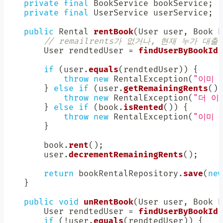
private
final
BookService
 bookService
;
private
final
UserService
 userService
;
public
Rental
rentBook
(
User
 user
,
Book
 b
// remailrents가 없거나, 현재 누가 대
User
 rendtedUser 
=
findUserByBookId
(
if
(
user
.
equals
(
rendtedUser
)
)
{
throw
new
RentalException
(
"이미 
}
else
if
(
user
.
getRemainingRents
(
)
throw
new
RentalException
(
"더 이
}
else
if
(
book
.
isRented
(
)
)
{
throw
new
RentalException
(
"이미 
}
        book
.
rent
(
)
;
        user
.
decrementRemainingRents
(
)
;
return
 bookRentalRepository
.
save
(
new
}
public
void
unRentBook
(
User
 user
,
Book
 b
User
 rendtedUser 
=
findUserByBookId
(
if
(
!
user
.
equals
(
rendtedUser
)
)
{