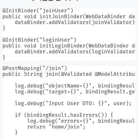
@InitBinder("joinUser")

public void initJoinBinder(WebDataBinder dat
    dataBinder.addValidators(joinValidator);

}

@InitBinder("loginUser")

public void initLoginBinder(WebDataBinder da
    dataBinder.addValidators(loginValidator)
}
@PostMapping("/join")

public String join(@Validated @ModelAttribut
    log.debug("objectName={}", bindingResult
    log.debug("target={}", bindingResult.get
    log.debug("Input User DTO: {}", user);

    if (bindingResult.hasErrors()) {

        log.debug("errors={}", bindingResult
        return "home/join";

    }
