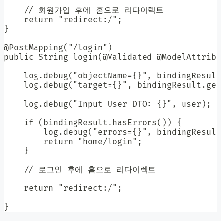
    // 회원가입 후에 홈으로 리다이렉트

    return "redirect:/";

}

@PostMapping("/login")

public String login(@Validated @ModelAttribu
    log.debug("objectName={}", bindingResult
    log.debug("target={}", bindingResult.get
    log.debug("Input User DTO: {}", user);

    if (bindingResult.hasErrors()) {

        log.debug("errors={}", bindingResult
        return "home/login";

    }

    // 로그인 후에 홈으로 리다이렉트

    return "redirect:/";

}