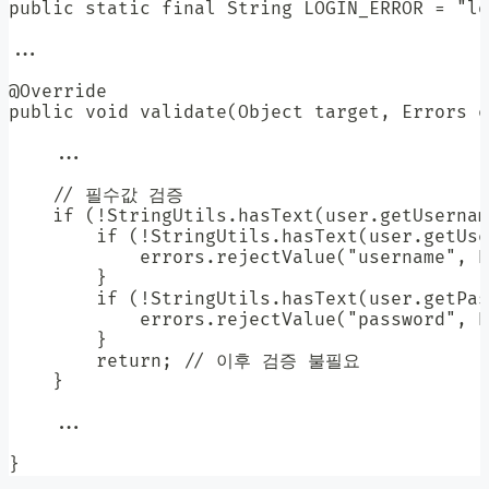
public static final String LOGIN_ERROR = "lo
...

@Override

public void validate(Object target, Errors e
    ...

    // 필수값 검증

    if (!StringUtils.hasText(user.getUsernam
        if (!StringUtils.hasText(user.getUse
            errors.rejectValue("username", R
        }

        if (!StringUtils.hasText(user.getPas
            errors.rejectValue("password", R
        }

        return; // 이후 검증 불필요

    }

    ...

}