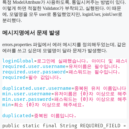
특정 ModelAttribute가 사용하도록, 통일시켜주는 방법이 있다.
이렇게 하면 적절한 Validator가 부착되고, 실행된다. 이 때문
에, 모델명을 모두 user로 통일했었지만, loginUser, joinUser로
분리했다.
메시지명에서 문제 발생
errors.properties 파일에서 에러 메시지를 정의해두었는데, 같은
에러를 쓰고 싶은데 모델명이 달라 문제가 발생했다.
loginGlobal
=
로그인에 실패했습니다. 아이디 및 패스
required.user.username
=
유저이름은 필수입니다.
required.user.password
=
패스워드는 필수입니다.
required
=
필수 값입니다.
duplicated.user.username
=
중복된 유저 이름입니다.
min.user.username
=
유저이름은 {0}자 이상으로 해주
min.user.password
=
패스워드는 {0}자 이상으로 해주
min
=
최소 {0}자 이상으로 해주세요.
duplicated
=
중복된 이름입니다.
public static final String REQUIRED_FIELD = 