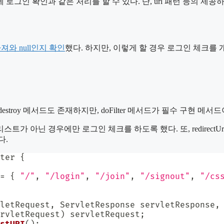
로그인 확인과 같은 처리를 할 수 있다. 단, url 패턴 등의 
가져와 null인지 확인
했다. 하지만, 이렇게 할 경우 로그인 체크를 
nit, destroy 메서드도 존재하지만, doFilter 메서드가 필수 구현 메서
아닌 경우에만 로그인 체크를 하도록 했다. 또, redirectUrl을
다.
ter
{
=
{
"/"
,
"/login"
,
"/join"
,
"/signout"
,
"/cs
letRequest
,
ServletResponse
 servletResponse
,
rvletRequest
)
 servletRequest
;
stURI
(
)
;