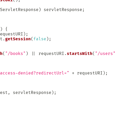
ServletResponse
)
 servletResponse
;
)
{
equestURI
)
;
t
.
getSession
(
false
)
;
h
(
"/books"
)
||
 requestURI
.
startsWith
(
"/users
access-denied?redirectUrl="
+
 requestURI
)
;
est
,
 servletResponse
)
;