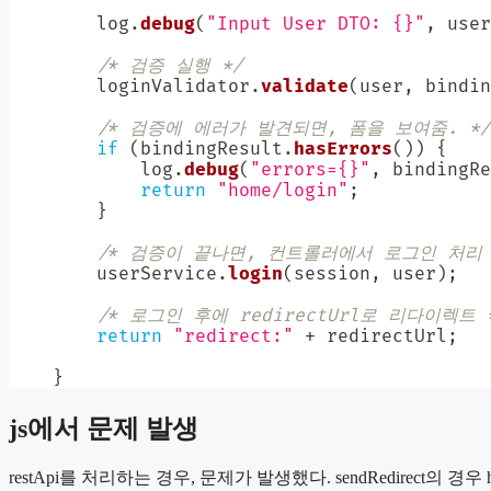
        log
.
debug
(
"Input User DTO: {}"
,
 user
/* 검증 실행 */
        loginValidator
.
validate
(
user
,
 bindin
/* 검증에 에러가 발견되면, 폼을 보여줌. */
if
(
bindingResult
.
hasErrors
(
)
)
{
            log
.
debug
(
"errors={}"
,
 bindingRe
return
"home/login"
;
}
/* 검증이 끝나면, 컨트롤러에서 로그인 처리 
        userService
.
login
(
session
,
 user
)
;
/* 로그인 후에 redirectUrl로 리다이렉트 
return
"redirect:"
+
 redirectUrl
;
}
js에서 문제 발생
restApi를 처리하는 경우, 문제가 발생했다. sendRedirect의