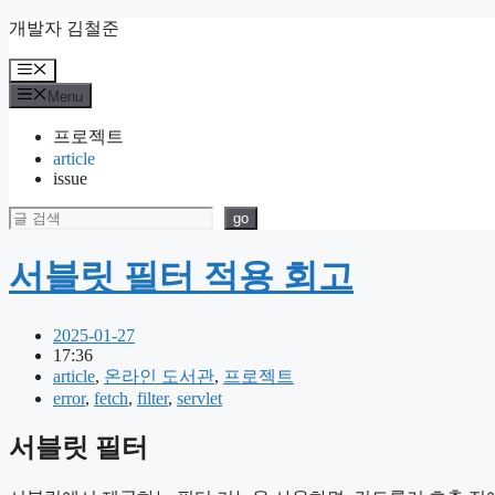
Skip
개발자 김철준
to
content
Menu
Menu
프로젝트
article
issue
검색
go
서블릿 필터 적용 회고
2025-01-27
17:36
article
,
온라인 도서관
,
프로젝트
error
,
fetch
,
filter
,
servlet
서블릿 필터