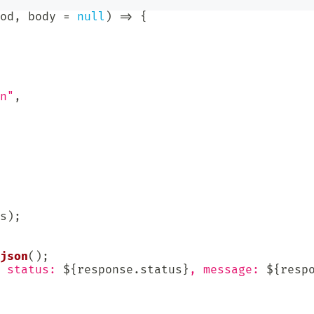
od
,
 body 
=
null
)
=>
{
n"
,
s
)
;
json
(
)
;
 status: 
${
response
.
status
}
, message: 
${
resp