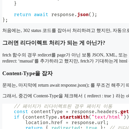
}
return
await
 response
.
json
(
)
;
}
;
처음에는, 302 status 코드를 잡아서 처리하려고 했지만, 자동으로
그러면 리다이렉트 처리가 되는 게 아닌가?
fetch 함수의 경우 redircet를 page가 아닌 보통 JSON
redirect: ‘manual’를 추가하라고 했지만, fetch가 기대하는게
Content-Type을 잡자
문제는, 마지막에 return await response.json(); 를 무조건
그래서, 중간에 Content-Type을 체크해서 { redirect : true } 라
// 페이지가 리다이렉트된 경우 페이지 이동
const
 contentType 
=
 response
.
headers
.
get
if
(
contentType
.
startsWith
(
"text/html"
)
)
        location
.
href 
=
 response
.
url
;
return
{
redirected
:
true
}
;
// 리