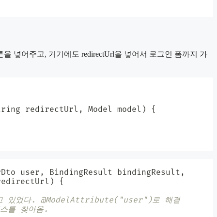
 넣어주고, 거기에도 redirectUrl을 넣어서 로그인 폼까지 가
tring
 redirectUrl
,
Model
 model
)
{
rDto
 user
,
BindingResult
 bindingResult
,
redirectUrl
)
{
고 있었다. @ModelAttribute("user")로 해결
스턴스를 찾아옴.