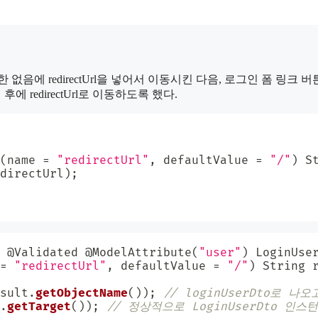
에 redirectUrl을 넣어서 이동시킨 다음, 로그인 폼 링크 버튼을
 redirectUrl로 이동하도록 했다.
(
name 
=
"redirectUrl"
,
 defaultValue 
=
"/"
)
S
directUrl
)
;
@Validated
@ModelAttribute
(
"user"
)
LoginUse
=
"redirectUrl"
,
 defaultValue 
=
"/"
)
String
 
sult
.
getObjectName
(
)
)
;
// loginUserDto로 나오
.
getTarget
(
)
)
;
// 정상적으로 LoginUserDto 인