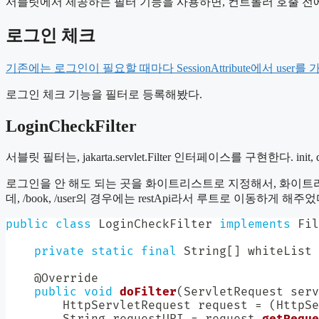
서블릿에서 제공하는 필터 기능을 사용하면, 컨트롤러 호출 전에 
로그인 체크
기존에는 로그인이 필요할 때마다 SessionAttribute에서 user를 
로그인 체크 기능을 필터로 등록해봤다.
LoginCheckFilter
서블릿 필터는, jakarta.servlet.Filter 인터페이스를 구현한다. i
로그인을 안 해도 되는 곳을 화이트리스트로 지정해서, 화이트리스트가 
데, /book, /user의 경우에는 restApi라서 루트로 이동하게 해주었
public
class
LoginCheckFilter
implements
Fil
private
static
final
String
[
]
 whiteList 
@Override
public
void
doFilter
(
ServletRequest
 serv
HttpServletRequest
 request 
=
(
HttpSe
String
 requestURI 
=
 request
.
getReque