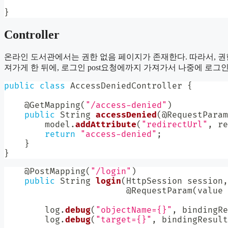
}
Controller
온라인 도서관에서는 권한 없음 페이지가 존재한다. 따라서, 권한 없음
져가게 한 뒤에, 로그인 post요청에까지 가져가서 나중에 로그인 후에
public
class
AccessDeniedController
{
@GetMapping
(
"/access-denied"
)
public
String
accessDenied
(
@RequestParam
        model
.
addAttribute
(
"redirectUrl"
,
 re
return
"access-denied"
;
}
}
@PostMapping
(
"/login"
)
public
String
login
(
HttpSession
 session
,
@RequestParam
(
value 
        log
.
debug
(
"objectName={}"
,
 bindingRe
        log
.
debug
(
"target={}"
,
 bindingResult