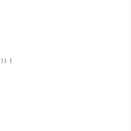
"
)
)
{