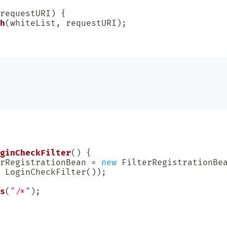
requestURI
)
{
h
(
whiteList
,
 requestURI
)
;
ginCheckFilter
(
)
{
rRegistrationBean 
=
new
FilterRegistrationBe
LoginCheckFilter
(
)
)
;
s
(
"/*"
)
;