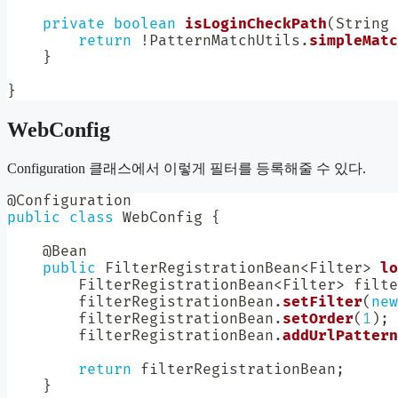
private
boolean
isLoginCheckPath
(
String
 
return
!
PatternMatchUtils
.
simpleMatc
}
}
WebConfig
Configuration 클래스에서 이렇게 필터를 등록해줄 수 있다.
@Configuration
public
class
WebConfig
{
@Bean
public
FilterRegistrationBean
<
Filter
>
lo
FilterRegistrationBean
<
Filter
>
 filte
        filterRegistrationBean
.
setFilter
(
new
        filterRegistrationBean
.
setOrder
(
1
)
;
        filterRegistrationBean
.
addUrlPattern
return
 filterRegistrationBean
;
}