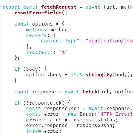
export
const
fetchRequest
=
async
(
url
,
 meth
resetErrorFields
(
)
;
const
 options 
=
{
method
:
 method
,
headers
:
{
"Content-Type"
:
"application/jso
}
,
redirect
:
"m"
}
;
if
(
body
)
{
        options
.
body 
=
JSON
.
stringify
(
body
)
;
}
const
 response 
=
await
fetch
(
url
,
 option
if
(
!
response
.
ok
)
{
const
 responseJson 
=
await
 response
.
const
 error 
=
new
Error
(
`
HTTP Error!
        error
.
status 
=
 response
.
status
;
        error
.
response 
=
 responseJson
;
throw
 error
;