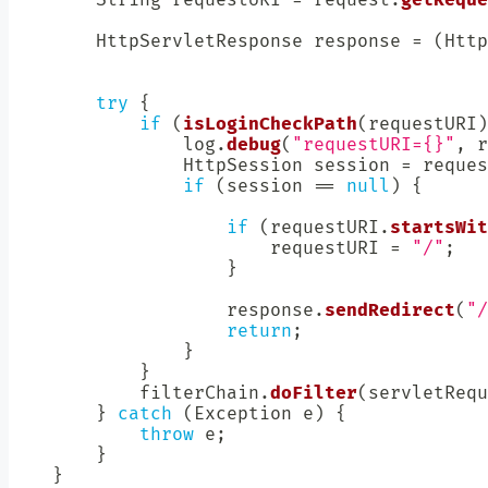
HttpServletResponse
 response 
=
(
Http
try
{
if
(
isLoginCheckPath
(
requestURI
)
                log
.
debug
(
"requestURI={}"
,
 r
HttpSession
 session 
=
 reques
if
(
session 
==
null
)
{
if
(
requestURI
.
startsWit
                        requestURI 
=
"/"
;
}
                    response
.
sendRedirect
(
"/
return
;
}
}
            filterChain
.
doFilter
(
servletRequ
}
catch
(
Exception
 e
)
{
throw
 e
;
}
}