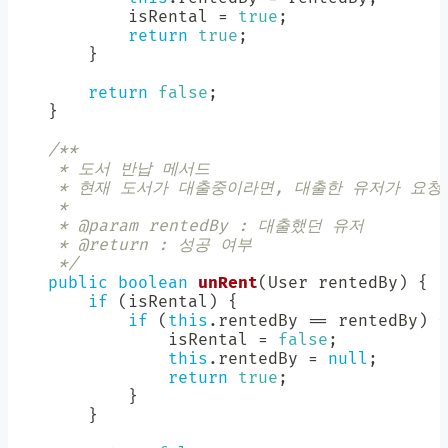
            isRental 
=
true
;
return
true
;
}
return
false
;
}
/**

     * 도서 반납 메서드

     * 현재 도서가 대출중이라면, 대출한 유저가 요청
     *

     * @param rentedBy : 대출했던 유저

     * @return : 성공 여부

     */
public
boolean
unRent
(
User
 rentedBy
)
{
if
(
isRental
)
{
if
(
this
.
rentedBy 
==
 rentedBy
)
{
                isRental 
=
false
;
this
.
rentedBy 
=
null
;
return
true
;
}
}