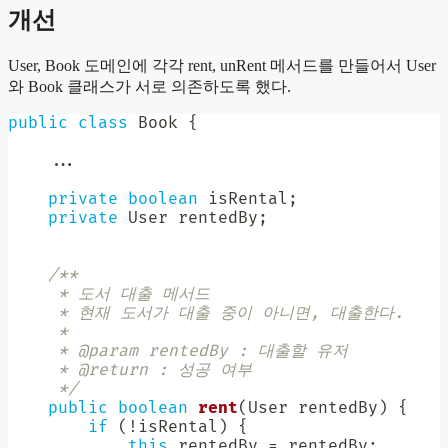
개선
User, Book 도메인에 각각 rent, unRent 메서드를 만들어서 User
와 Book 클래스가 서로 의존하도록 했다.
public
class
Book
{
.
.
.
private
boolean
 isRental
;
private
User
 rentedBy
;
/**

     * 도서 대출 메서드

     * 현재 도서가 대출 중이 아니면, 대출한다.

     *

     * @param rentedBy : 대출할 유저

     * @return : 성공 여부

     */
public
boolean
rent
(
User
 rentedBy
)
{
if
(
!
isRental
)
{
this
.
rentedBy 
=
 rentedBy
;