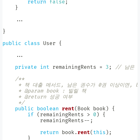
return
false
;
}
.
.
.
}
public
class
User
{
.
.
.
private
int
 remainingRents 
=
3
;
// 남은
/**

     * 책 대출 메서드, 남은 권수가 0권 이상이면, b
     * @param book : 빌릴 책

     * @return 성공 여부

     */
public
boolean
rent
(
Book
 book
)
{
if
(
remainingRents 
>
0
)
{
            remainingRents
--
;
return
 book
.
rent
(
this
)
;
}